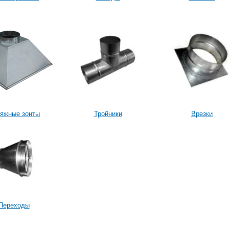
яжные зонты
Тройники
Врезки
Переходы