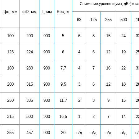
Снижение уровня шума, дБ (окта
фd, мм
фD, мм
L, мм
Вес, кг
63
125
255
500
1
100
200
900
5
6
8
15
24
3
125
224
900
6
4
6
12
19
2
160
280
900
7,7
4
7
16
22
3
200
315
900
9,5
3
6
12
18
2
250
335
900
11,7
2
3
9
15
2
315
500
900
16,5
1
2
7
14
2
355
457
900
20
н/д
н/д
н/д
н/д
н