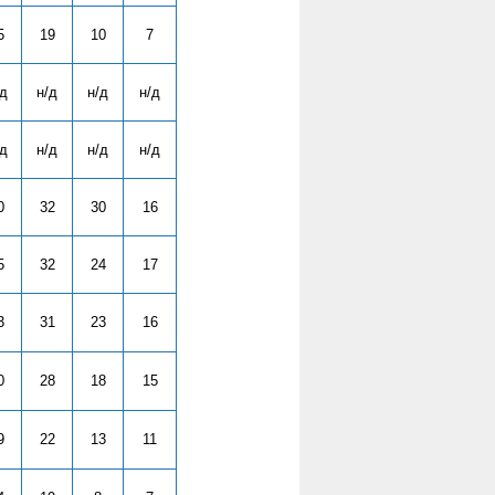
5
19
10
7
/д
н/д
н/д
н/д
/д
н/д
н/д
н/д
0
32
30
16
5
32
24
17
3
31
23
16
0
28
18
15
9
22
13
11