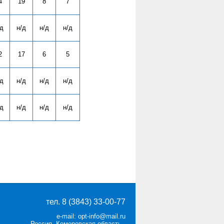
4
19
8
7
/д
н/д
н/д
н/д
2
17
6
5
/д
н/д
н/д
н/д
/д
н/д
н/д
н/д
тел. 8 (3843) 33-00-77
e-mail: opt-info@mail.ru
Россия, Кемеровская область,