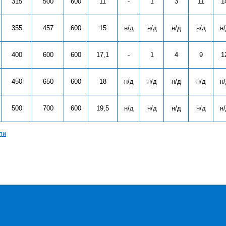
315
500
600
11
-
1
3
11
1
355
457
600
15
н/д
н/д
н/д
н/д
н
400
600
600
17,1
-
1
4
9
1
450
650
600
18
н/д
н/д
н/д
н/д
н
500
700
600
19,5
н/д
н/д
н/д
н/д
н
ли