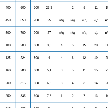
400
600
900
23,3
-
2
5
11
1
450
650
900
25
н/д
н/д
н/д
н/д
н
500
700
900
27
н/д
н/д
н/д
н/д
н
100
200
600
3,3
4
6
15
20
3
125
224
600
4
4
6
12
19
2
160
280
600
5,1
3
5
11
15
2
200
315
600
6,3
3
4
8
14
2
250
335
600
7,8
1
2
7
13
1