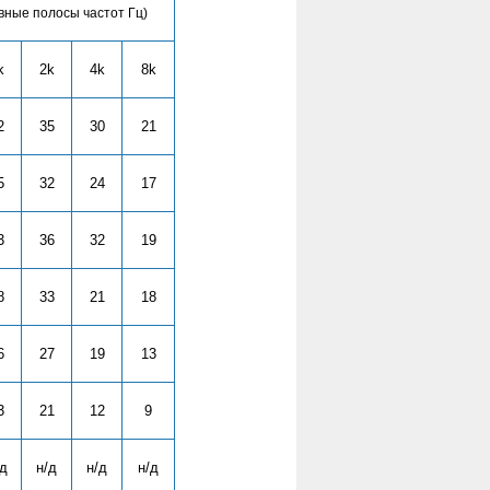
вные полосы частот Гц)
k
2k
4k
8k
2
35
30
21
5
32
24
17
3
36
32
19
8
33
21
18
6
27
19
13
3
21
12
9
/д
н/д
н/д
н/д