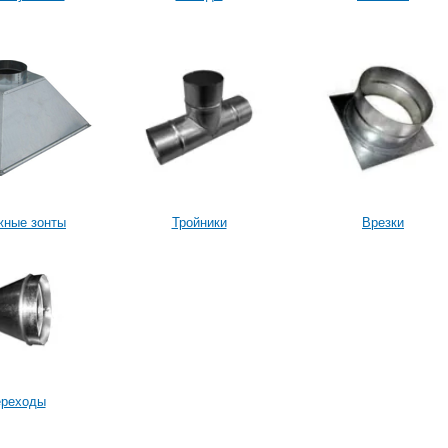
жные зонты
Тройники
Врезки
реходы