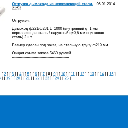
Отгрузка дымохода из нержавеющей стали.
08.01.2014
21:53
Отгружен:
Дымоход ф221/ф281 L=1000 (внутренний q=1 мм
нержавеющая сталь / наружный q=0,5 мм оцинкован.
сталь) 2 шт.
Размер сделан под заказ, на стальную трубу ф219 мм.
Общая сумма заказа 5460 рублей.
--------------------------------------------------
] [
2
] [
3
] [
4
] [
5
] [
6
] [
7
]
8
[
9
] [
10
] [
11
] [
12
] [
13
] [
14
] [
15
]
8
] [
19
] [
20
] [
21
] [
22
] [
23
] [
24
] [
25
]