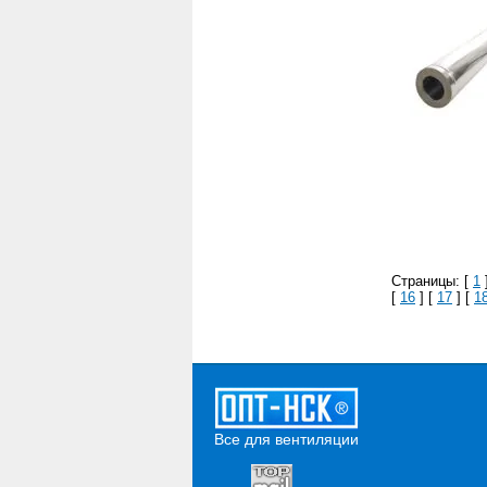
Страницы: [
1
[
16
] [
17
] [
1
Все для вентиляции