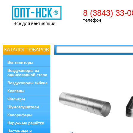
8 (3843) 33-0
телефон
Всё для вентиляции
КАТАЛОГ ТОВАРОВ
Вентиляторы
Воздуховоды из
оцинкованной стали
Воздуховоды гибкие
Клапаны
Фильтры
Шумоглушители
Калориферы
Наружные решётки
Настенные и